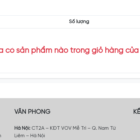
Số lượng
 có sản phẩm nào trong giỏ hàng của
VĂN PHÒNG
KẾ
Hà Nội:
CT2A – KĐT VOV Mễ Trì – Q. Nam Từ
m
Liêm – Hà Nội