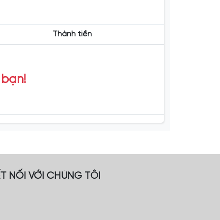
Thành tiền
 bạn!
T NỐI VỚI CHÚNG TÔI