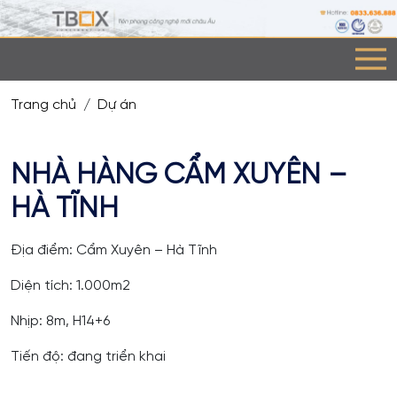
Trang chủ
Dự án
NHÀ HÀNG CẨM XUYÊN –
HÀ TĨNH
Địa điểm: Cẩm Xuyên – Hà Tĩnh
Diện tích: 1.000m2
Nhịp: 8m, H14+6
Tiến độ: đang triển khai